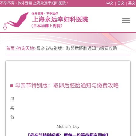
不孕不育 • 体外受精 上海永远幸妇科医院 /
中文
|
日文
|
英文
首页
>
咨询天地
>
母亲节特别版：取卵后胚胎通知与缴费攻略
■ 母亲节特别版：取卵后胚胎通知与缴费攻略
母
亲
节
Mother's Day
【母亲节特别祝福：愿每一份等待都有回响】