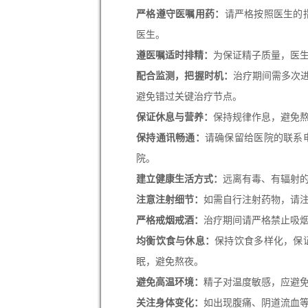
严格遵守医嘱用药：
请严格按照医生的
医生。
遵医嘱适时排精：
为保证精子质量，医
配合监测，把握时机：
治疗期间需多次
避免错过关键治疗节点。
保证休息与营养：
保持规律作息，避免
保持通讯畅通：
请确保留给医院的联系
院。
建立健康生活方式：
远离有毒、有辐射
注意注射细节：
如需自行注射药物，请
严格戒烟戒酒：
治疗期间请严格禁止吸
均衡饮食与休息：
保持饮食多样化，保
眠，避免熬夜。
避免高温环境：
精子对温度敏感，应避
关注身体变化：
如出现腹痛、阴道流血