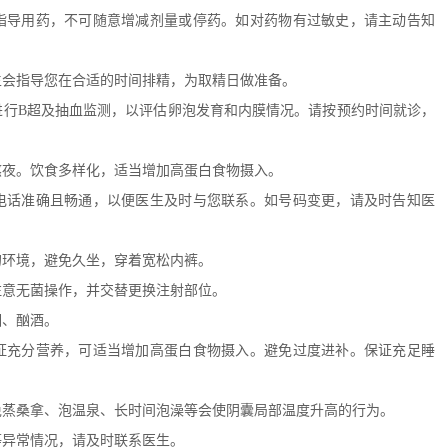
指导用药，不可随意增减剂量或停药。如对药物有过敏史，请主动告知
生会指导您在合适的时间排精，为取精日做准备。
进行B超及抽血监测，以评估卵泡发育和内膜情况。请按预约时间就诊，
熬夜。饮食多样化，适当增加高蛋白食物摄入。
电话准确且畅通，以便医生及时与您联系。如号码变更，请及时告知医
的环境，避免久坐，穿着宽松内裤。
注意无菌操作，并交替更换注射部位。
烟、酗酒。
证充分营养，可适当增加高蛋白食物摄入。避免过度进补。保证充足睡
免蒸桑拿、泡温泉、长时间泡澡等会使阴囊局部温度升高的行为。
等异常情况，请及时联系医生。