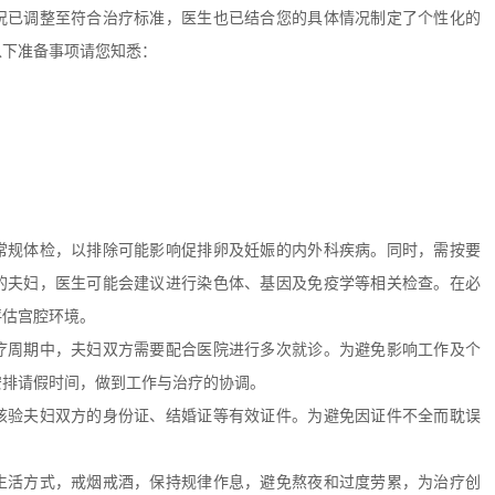
况已调整至符合治疗标准，医生也已结合您的具体情况制定了个性化的
以下准备事项请您知悉：
常规体检，以排除可能影响促排卵及妊娠的内外科疾病。同时，需按要
的夫妇，医生可能会建议进行染色体、基因及免疫学等相关检查。在必
评估宫腔环境。
疗周期中，夫妇双方需要配合医院进行多次就诊。为避免影响工作及个
安排请假时间，做到工作与治疗的协调。
核验夫妇双方的身份证、结婚证等有效证件。为避免因证件不全而耽误
生活方式，戒烟戒酒，保持规律作息，避免熬夜和过度劳累，为治疗创